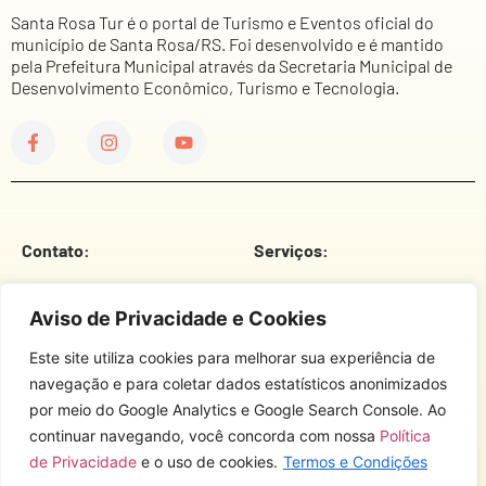
Santa Rosa Tur é o portal de Turismo e Eventos oficial do
município de Santa Rosa/RS. Foi desenvolvido e é mantido
pela Prefeitura Municipal através da Secretaria Municipal de
Desenvolvimento Econômico, Turismo e Tecnologia.
Contato:
Serviços:
Telefone
Prefeitura Municipal
Aviso de Privacidade e Cookies
E-Mail
Câmara De Vereadores
Este site utiliza cookies para melhorar sua experiência de
Endereço
Corpo De Bombeiros
navegação e para coletar dados estatísticos anonimizados
Brigada Militar
por meio do Google Analytics e Google Search Console. Ao
continuar navegando, você concorda com nossa
Política
Sobre o site:
Polícia Civil
de Privacidade
e o uso de cookies.
Termos e Condições