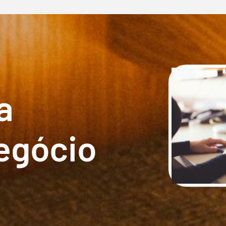
a
egócio