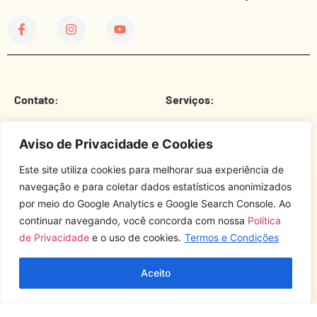
Contato:
Serviços:
Telefone
Prefeitura Municipal
Aviso de Privacidade e Cookies
E-Mail
Câmara De Vereadores
Este site utiliza cookies para melhorar sua experiência de
Endereço
Corpo De Bombeiros
navegação e para coletar dados estatísticos anonimizados
por meio do Google Analytics e Google Search Console. Ao
Brigada Militar
continuar navegando, você concorda com nossa
Política
Sobre o site:
Polícia Civil
de Privacidade
e o uso de cookies.
Termos e Condições
Comando Rodoviário
Termos E Condições
Aceito
Hospital Vida & Saúde
Privacidade
Estação Rodoviária