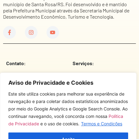
município de Santa Rosa/RS. Foi desenvolvido e é mantido
pela Prefeitura Municipal através da Secretaria Municipal de
Desenvolvimento Econômico, Turismo e Tecnologia.
Contato:
Serviços:
Telefone
Prefeitura Municipal
Aviso de Privacidade e Cookies
E-Mail
Câmara De Vereadores
Este site utiliza cookies para melhorar sua experiência de
Endereço
Corpo De Bombeiros
navegação e para coletar dados estatísticos anonimizados
por meio do Google Analytics e Google Search Console. Ao
Brigada Militar
continuar navegando, você concorda com nossa
Política
Sobre o site:
Polícia Civil
de Privacidade
e o uso de cookies.
Termos e Condições
Comando Rodoviário
Termos E Condições