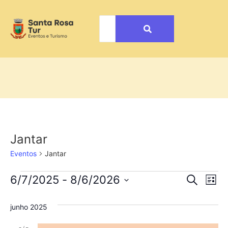
Jantar
Eventos
Jantar
Pesqu
Na
6/7/2025
 - 
8/6/2026
Procurar e
Lista
Selecione
do
e
a
junho 2025
data.
vi
nave